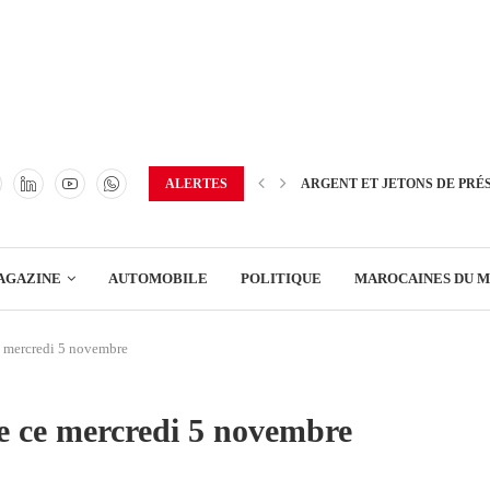
TRANSPORT
ENERGIE
IMMOBILIER
GREEN BUSINESS
EDUCATION
ALERTES
ARGENT ET JETONS DE PRÉ
ENSEIGNEMENT
AGAZINE
AUTOMOBILE
POLITIQUE
MAROCAINES DU 
DISTRIBUTION
e mercredi 5 novembre
TRANSPORT
ENERGIE
de ce mercredi 5 novembre
IMMOBILIER
GREEN BUSINESS