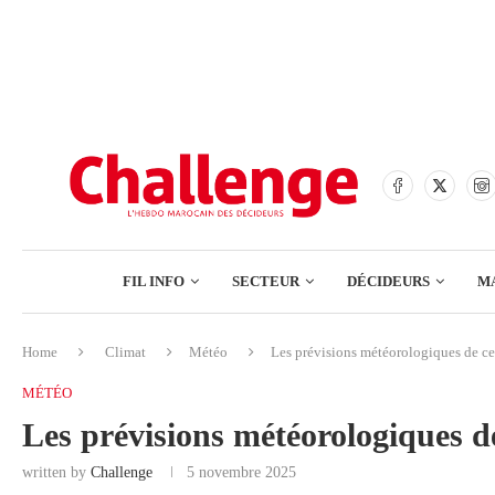
BANQUES
ASSURANCES
BOURSE
FINANCE
COMMERCE
FIL INFO
SECTEUR
DÉCIDEURS
M
TECH – NUMÉRIQUE
Home
Climat
Météo
Les prévisions météorologiques de c
BANQUES
MÉTÉO
ASSURANCES
Les prévisions météorologiques 
BOURSE
written by
Challenge
5 novembre 2025
FINANCE