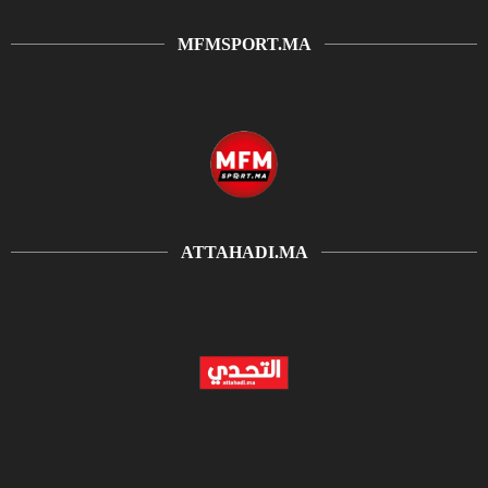
MFMSPORT.MA
ATTAHADI.MA