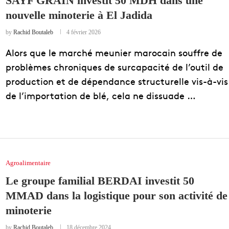
SAYF GRAIN investit 50 MDH dans une
nouvelle minoterie à El Jadida
EDUCATION
ENSEIGNEMENT
by
Rachid Boutaleb
4 février 2026
Alors que le marché meunier marocain souffre de
problèmes chroniques de surcapacité de l’outil de
production et de dépendance structurelle vis-à-vis
de l’importation de blé, cela ne dissuade …
Agroalimentaire
Le groupe familial BERDAI investit 50
MMAD dans la logistique pour son activité de
minoterie
by
Rachid Boutaleb
18 décembre 2024