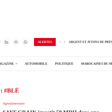
TRANSPORT
ENERGIE
IMMOBILIER
GREEN BUSINESS
EDUCATION
ALERTES
ARGENT ET JETONS DE PRÉ
ENSEIGNEMENT
AGAZINE
AUTOMOBILE
POLITIQUE
MAROCAINES DU 
DISTRIBUTION
TRANSPORT
:
#BLÉ
ENERGIE
IMMOBILIER
Agroalimentaire
GREEN BUSINESS