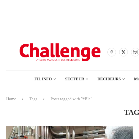
BANQUES
ASSURANCES
BOURSE
FINANCE
COMMERCE
FIL INFO
SECTEUR
DÉCIDEURS
M
TECH – NUMÉRIQUE
Home
Tags
Posts tagged with "#Blé"
BANQUES
TAG
ASSURANCES
BOURSE
FINANCE