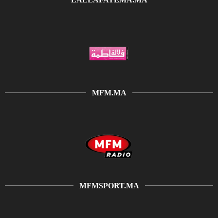
MFM.MA
MFMSPORT.MA