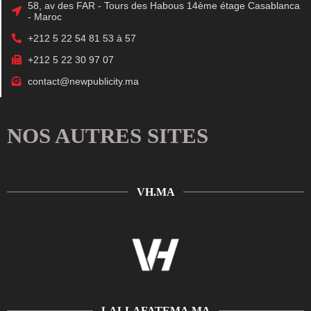
58, av des FAR - Tours des Habous 14ème étage Casablanca
- Maroc
+212 5 22 54 81 53 à 57
+212 5 22 30 97 07
contact@newpublicity.ma
NOS AUTRES SITES
VH.MA
LALLAFATEMA.MA