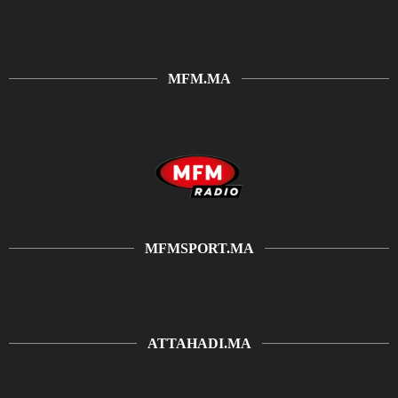
MFM.MA
MFMSPORT.MA
ATTAHADI.MA