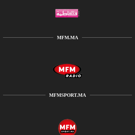
MFM.MA
MFMSPORT.MA