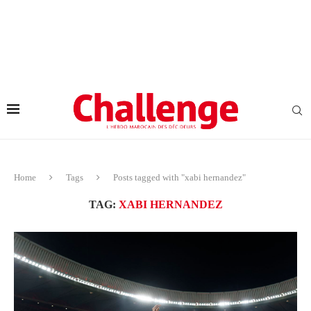
Home
Tags
Posts tagged with "xabi hernandez"
TAG:
XABI HERNANDEZ