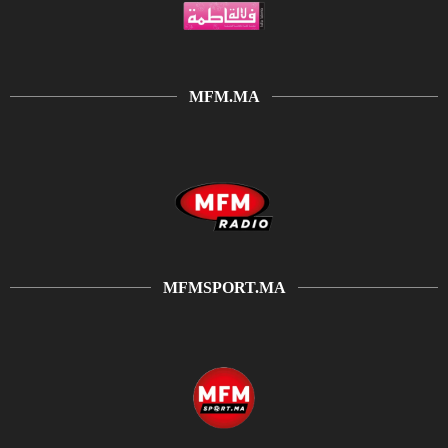
MFM.MA
MFMSPORT.MA