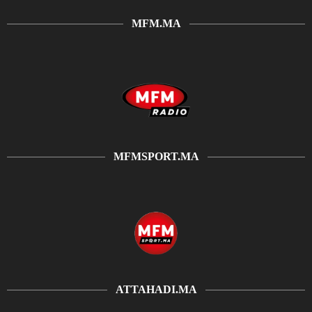
MFM.MA
MFMSPORT.MA
ATTAHADI.MA