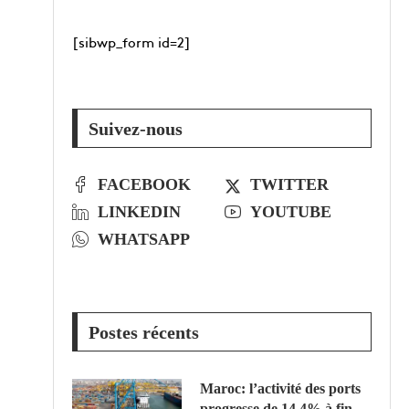
[sibwp_form id=2]
Suivez-nous
FACEBOOK
TWITTER
LINKEDIN
YOUTUBE
WHATSAPP
Postes récents
Maroc: l’activité des ports
progresse de 14,4% à fin