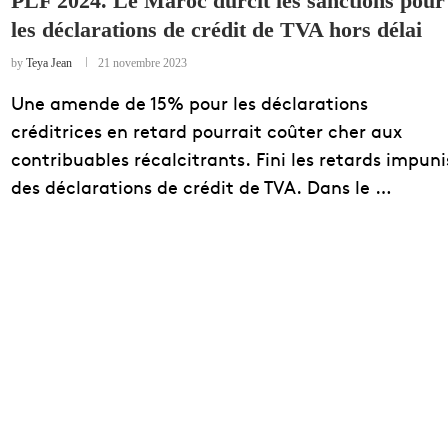
PLF 2024. Le Maroc durcit les sanctions pour
les déclarations de crédit de TVA hors délai
EDUCATION
ENSEIGNEMENT
by
Teya Jean
21 novembre 2023
Une amende de 15% pour les déclarations
créditrices en retard pourrait coûter cher aux
contribuables récalcitrants. Fini les retards impuni
des déclarations de crédit de TVA. Dans le …