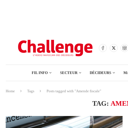
BANQUES
ASSURANCES
BOURSE
FINANCE
COMMERCE
FIL INFO
SECTEUR
DÉCIDEURS
M
TECH – NUMÉRIQUE
Home
Tags
Posts tagged with "Amende fiscale"
BANQUES
TAG:
AMEN
ASSURANCES
BOURSE
FINANCE