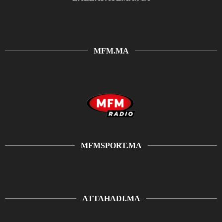
MFM.MA
MFMSPORT.MA
ATTAHADI.MA