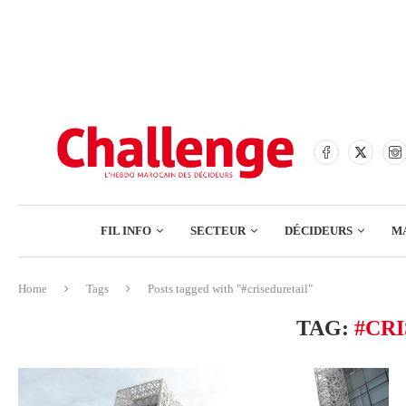
BANQUES
ASSURANCES
BOURSE
FINANCE
COMMERCE
FIL INFO
SECTEUR
DÉCIDEURS
M
TECH – NUMÉRIQUE
Home
Tags
Posts tagged with "#criseduretail"
BANQUES
TAG:
#CR
ASSURANCES
BOURSE
FINANCE