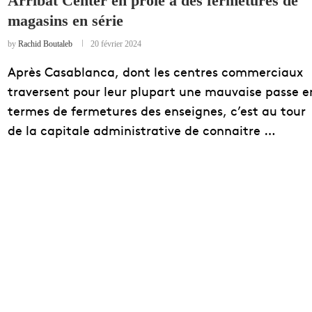
Arribat Center en proie à des fermetures de
magasins en série
EDUCATION
ENSEIGNEMENT
by
Rachid Boutaleb
20 février 2024
Après Casablanca, dont les centres commerciaux
traversent pour leur plupart une mauvaise passe e
termes de fermetures des enseignes, c’est au tour
de la capitale administrative de connaitre …