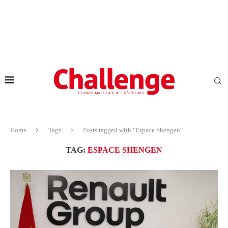
Home
Tags
Posts tagged with "Espace Shengen"
TAG:
ESPACE SHENGEN