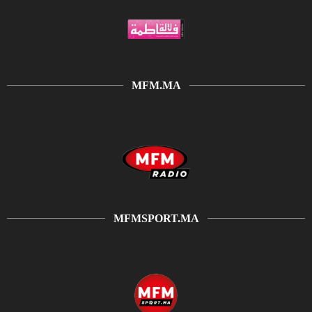
MFM.MA
MFMSPORT.MA