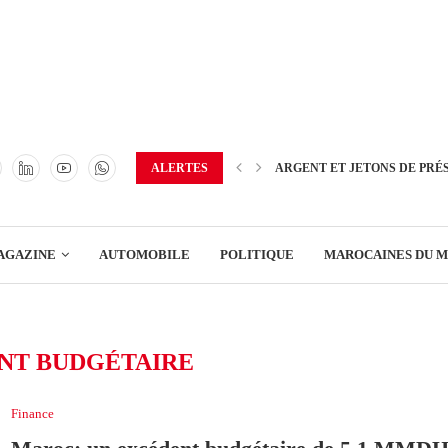
TRANSPORT
ENERGIE
IMMOBILIER
GREEN BUSINESS
EDUCATION
ALERTES
ARGENT ET JETONS DE PRÉ
ENSEIGNEMENT
AGAZINE
AUTOMOBILE
POLITIQUE
MAROCAINES DU 
DISTRIBUTION
TRANSPORT
NT BUDGÉTAIRE
ENERGIE
IMMOBILIER
Finance
GREEN BUSINESS