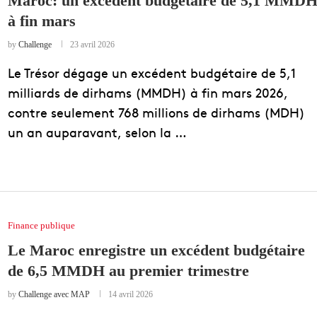
Maroc: un excédent budgétaire de 5,1 MMD
à fin mars
EDUCATION
ENSEIGNEMENT
by
Challenge
23 avril 2026
Le Trésor dégage un excédent budgétaire de 5,1
milliards de dirhams (MMDH) à fin mars 2026,
contre seulement 768 millions de dirhams (MDH)
un an auparavant, selon la …
Finance publique
Le Maroc enregistre un excédent budgétaire
de 6,5 MMDH au premier trimestre
by
Challenge avec MAP
14 avril 2026