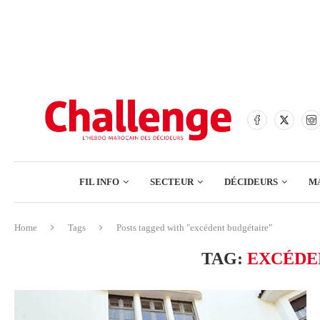
BANQUES
ASSURANCES
BOURSE
FINANCE
COMMERCE
FIL INFO
SECTEUR
DÉCIDEURS
M
TECH – NUMÉRIQUE
Home
Tags
Posts tagged with "excédent budgétaire"
BANQUES
TAG:
EXCÉDE
ASSURANCES
BOURSE
FINANCE