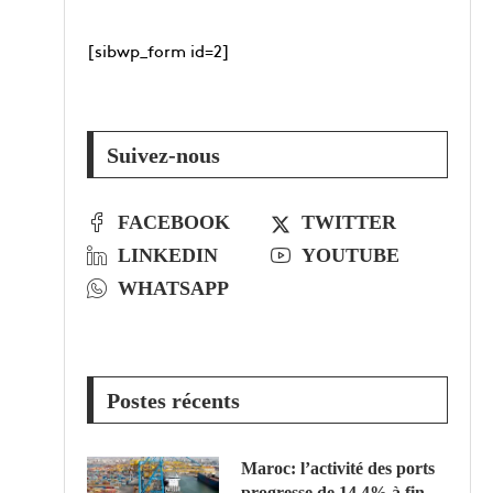
[sibwp_form id=2]
Suivez-nous
FACEBOOK
TWITTER
LINKEDIN
YOUTUBE
WHATSAPP
Postes récents
Maroc: l’activité des ports
progresse de 14,4% à fin