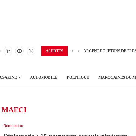
TRANSPORT
ENERGIE
IMMOBILIER
GREEN BUSINESS
EDUCATION
ALERTES
ARGENT ET JETONS DE PRÉ
ENSEIGNEMENT
AGAZINE
AUTOMOBILE
POLITIQUE
MAROCAINES DU 
DISTRIBUTION
TRANSPORT
:
MAECI
ENERGIE
IMMOBILIER
Nomination
GREEN BUSINESS