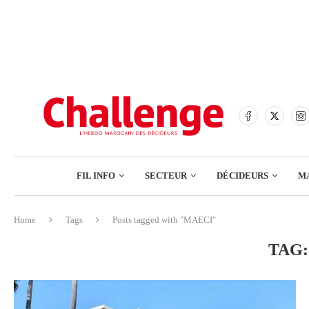
BANQUES
ASSURANCES
BOURSE
FINANCE
COMMERCE
FIL INFO
SECTEUR
DÉCIDEURS
M
TECH – NUMÉRIQUE
Home
Tags
Posts tagged with "MAECI"
BANQUES
TAG
ASSURANCES
BOURSE
FINANCE