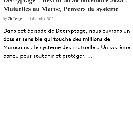
Décryptage – Best of du 30 novembre 2025 :
Mutuelles au Maroc, l’envers du système
EDUCATION
ENSEIGNEMENT
by
Challenge
1 décembre 2025
Dans cet épisode de Décryptage, nous ouvrons un
dossier sensible qui touche des millions de
Marocains : le système des mutuelles. Un système
conçu pour soutenir et protéger, …