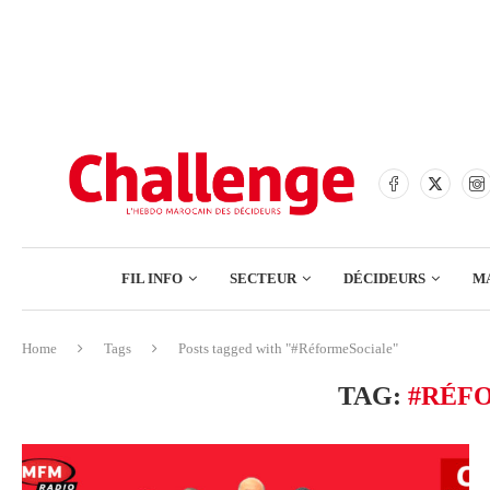
BANQUES
ASSURANCES
BOURSE
FINANCE
COMMERCE
FIL INFO
SECTEUR
DÉCIDEURS
M
TECH – NUMÉRIQUE
Home
Tags
Posts tagged with "#RéformeSociale"
BANQUES
TAG:
#RÉF
ASSURANCES
BOURSE
FINANCE