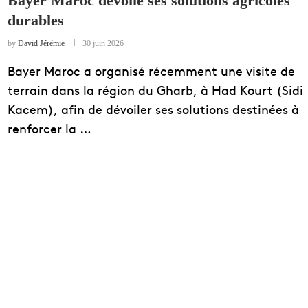
Bayer Maroc dévoile ses solutions agricoles
durables
EDUCATION
ENSEIGNEMENT
by
David Jérémie
30 juin 2026
Bayer Maroc a organisé récemment une visite de
terrain dans la région du Gharb, à Had Kourt (Sidi
Kacem), afin de dévoiler ses solutions destinées à
renforcer la …