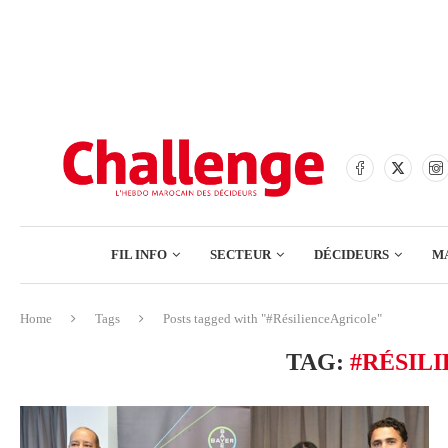
BANQUES
ASSURANCES
BOURSE
FINANCE
COMMERCE
FIL INFO
SECTEUR
DÉCIDEURS
M
TECH – NUMÉRIQUE
Home
Tags
Posts tagged with "#RésilienceAgricole"
BANQUES
TAG:
#RÉSIL
ASSURANCES
BOURSE
FINANCE