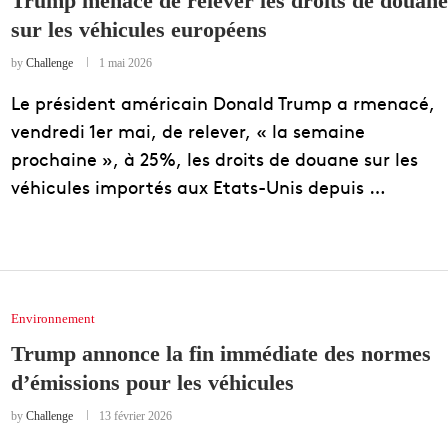
Trump menace de relever les droits de douane
sur les véhicules européens
EDUCATION
ENSEIGNEMENT
by
Challenge
1 mai 2026
Le président américain Donald Trump a rmenacé,
vendredi 1er mai, de relever, « la semaine
prochaine », à 25%, les droits de douane sur les
véhicules importés aux Etats-Unis depuis …
Environnement
Trump annonce la fin immédiate des normes
d’émissions pour les véhicules
by
Challenge
13 février 2026