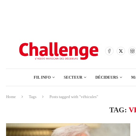
BANQUES
ASSURANCES
BOURSE
FINANCE
COMMERCE
FIL INFO
SECTEUR
DÉCIDEURS
M
TECH – NUMÉRIQUE
Home
Tags
Posts tagged with "véhicules"
BANQUES
TAG:
V
ASSURANCES
BOURSE
FINANCE