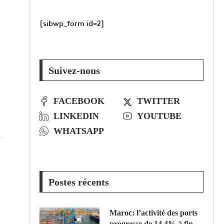
[sibwp_form id=2]
Suivez-nous
FACEBOOK
TWITTER
LINKEDIN
YOUTUBE
WHATSAPP
Postes récents
Maroc: l’activité des ports
progresse de 14,4% à fin