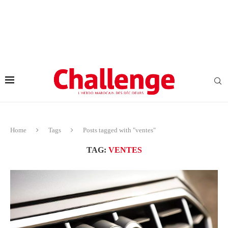
Home
Tags
Posts tagged with "ventes"
TAG:
VENTES