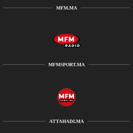
MFM.MA
MFMSPORT.MA
ATTAHADI.MA