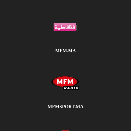
MFM.MA
MFMSPORT.MA