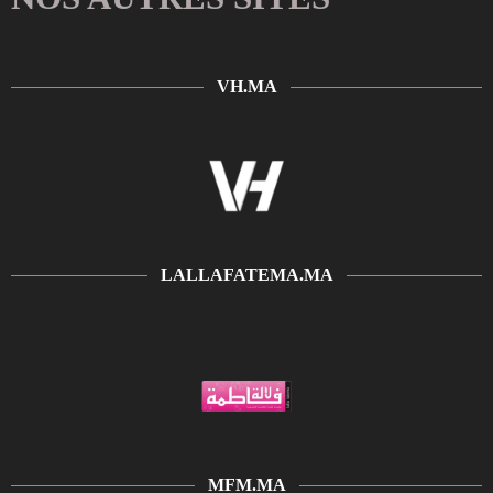
VH.MA
LALLAFATEMA.MA
MFM.MA