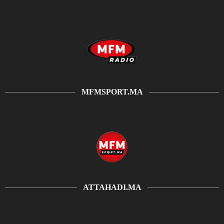
MFMSPORT.MA
ATTAHADI.MA