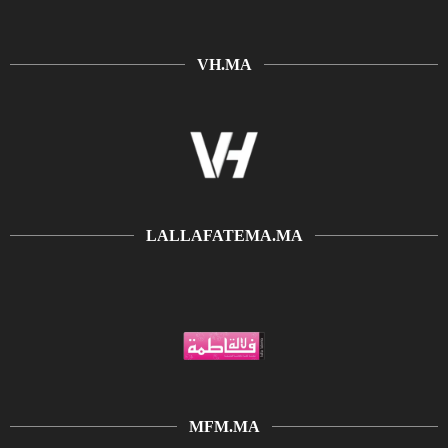
VH.MA
LALLAFATEMA.MA
MFM.MA