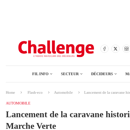
BANQUES
ASSURANCES
BOURSE
FINANCE
COMMERCE
FIL INFO
SECTEUR
DÉCIDEURS
M
TECH – NUMÉRIQUE
Home
Flash-eco
Automobile
Lancement de la caravane his
BANQUES
AUTOMOBILE
ASSURANCES
Lancement de la caravane histori
BOURSE
Marche Verte
FINANCE