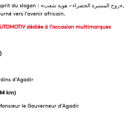
 : «روح المسيرة الخضراء – هوية شعب»,
rné vers l’avenir africain.
UTOMOTIV dédiée à l’occasion multimarques
)
rdins d’Agadir
44 km)
 Monsieur le Gouverneur d’Agadir