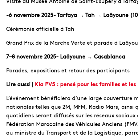
Visite du Musée Antoine de Saint-Exupéry à Tarfa
-6 novembre 2025- Tarfaya
→
Tah
→
La
â
youne (1
Cérémonie officielle à Tah
Grand Prix de la Marche Verte et parade à Laâyo
7–8 novembre 2025- Laâyoune
→
Casablanca
Parades, expositions et retour des participants
Lire aussi |
Kia PV5 : pensé pour les familles et les
L’événement bénéficiera d’une large couverture mé
nationales telles que 2M, MFM, Radio Mars, ainsi 
quotidiens seront diffusés sur les réseaux sociaux 
Fédération Marocaine des Véhicules Anciens (FMVA
au ministre du Transport et de la Logistique, parr