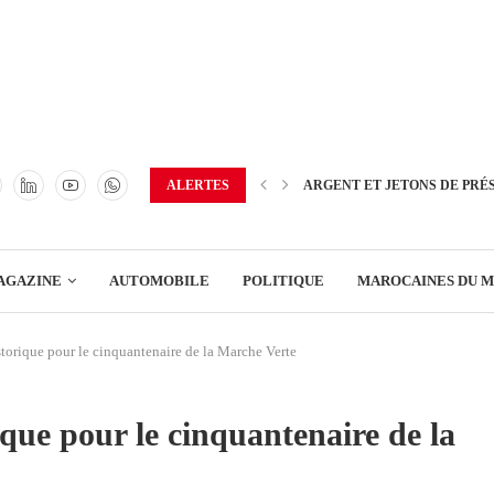
TRANSPORT
ENERGIE
IMMOBILIER
GREEN BUSINESS
EDUCATION
ALERTES
ARGENT ET JETONS DE PRÉ
ENSEIGNEMENT
AGAZINE
AUTOMOBILE
POLITIQUE
MAROCAINES DU 
DISTRIBUTION
torique pour le cinquantenaire de la Marche Verte
TRANSPORT
ENERGIE
que pour le cinquantenaire de la
IMMOBILIER
GREEN BUSINESS