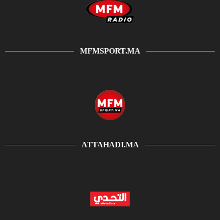
MFMSPORT.MA
ATTAHADI.MA