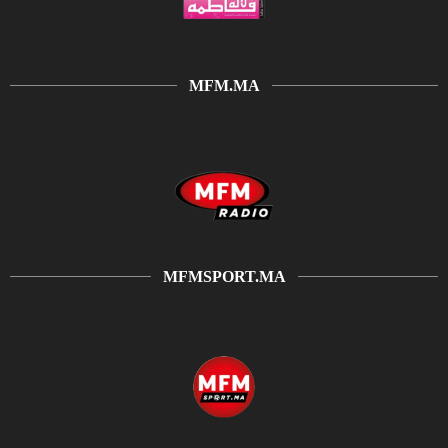
MFM.MA
MFMSPORT.MA