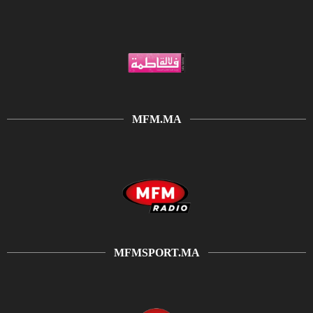
MFM.MA
MFMSPORT.MA