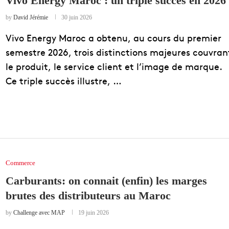
Vivo Energy Maroc : un triple succès en 2026
EDUCATION
by
David Jérémie
30 juin 2026
ENSEIGNEMENT
Vivo Energy Maroc a obtenu, au cours du premier
semestre 2026, trois distinctions majeures couvran
le produit, le service client et l’image de marque.
Ce triple succès illustre, …
Commerce
Carburants: on connait (enfin) les marges
brutes des distributeurs au Maroc
by
Challenge avec MAP
19 juin 2026