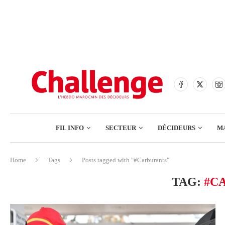
BANQUES
ASSURANCES
BOURSE
FINANCE
COMMERCE
FIL INFO
SECTEUR
DÉCIDEURS
M
TECH – NUMÉRIQUE
Home
Tags
Posts tagged with "#Carburants"
BANQUES
TAG:
#C
ASSURANCES
BOURSE
FINANCE