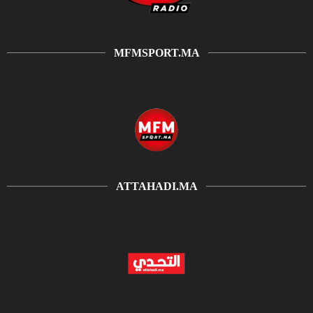
MFMSPORT.MA
ATTAHADI.MA