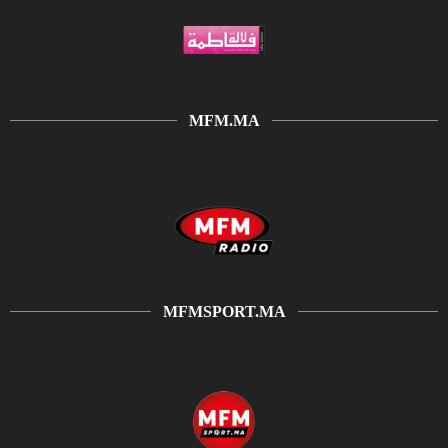
MFM.MA
MFMSPORT.MA