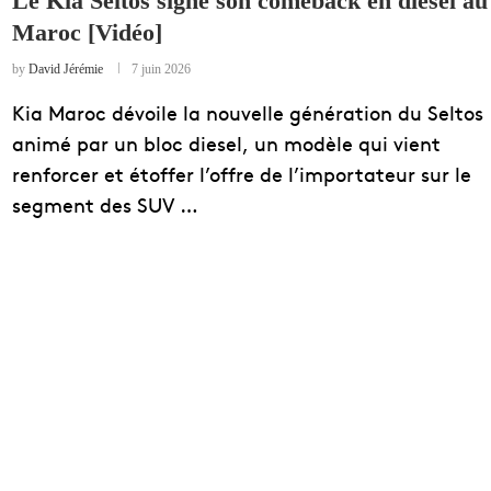
Le Kia Seltos signe son comeback en diesel au
Maroc [Vidéo]
EDUCATION
ENSEIGNEMENT
by
David Jérémie
7 juin 2026
Kia Maroc dévoile la nouvelle génération du Seltos
animé par un bloc diesel, un modèle qui vient
renforcer et étoffer l’offre de l’importateur sur le
segment des SUV …