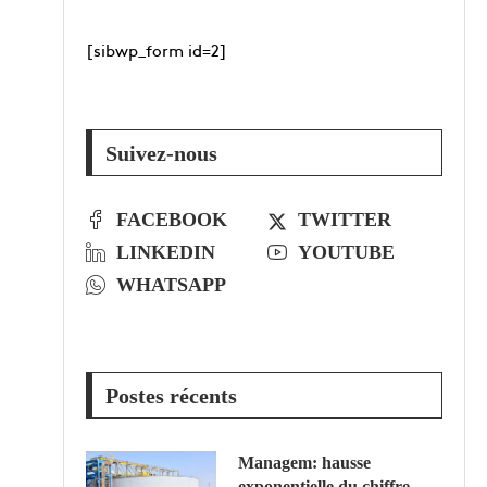
[sibwp_form id=2]
Suivez-nous
FACEBOOK
TWITTER
LINKEDIN
YOUTUBE
WHATSAPP
Postes récents
Managem: hausse
exponentielle du chiffre