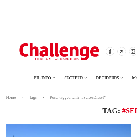
BANQUES
ASSURANCES
BOURSE
FINANCE
COMMERCE
FIL INFO
SECTEUR
DÉCIDEURS
M
TECH – NUMÉRIQUE
Home
Tags
Posts tagged with "#SeltosDiesel"
BANQUES
TAG:
#SE
ASSURANCES
BOURSE
FINANCE