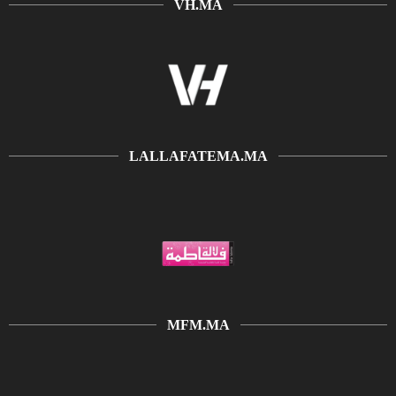
VH.MA
LALLAFATEMA.MA
MFM.MA