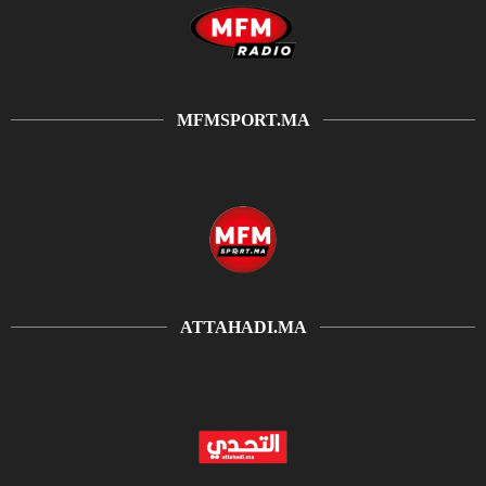
MFMSPORT.MA
ATTAHADI.MA