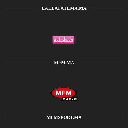
LALLAFATEMA.MA
MFM.MA
MFMSPORT.MA