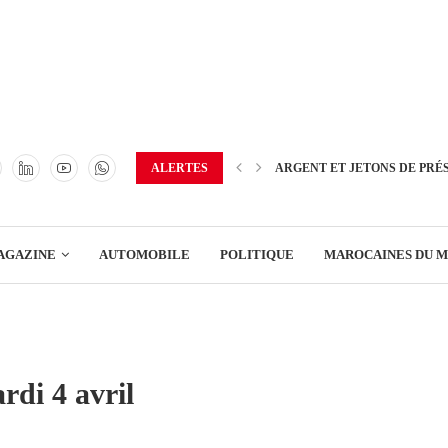
TRANSPORT
ENERGIE
IMMOBILIER
GREEN BUSINESS
EDUCATION
ALERTES
ARGENT ET JETONS DE PRÉ
ENSEIGNEMENT
AGAZINE
AUTOMOBILE
POLITIQUE
MAROCAINES DU 
DISTRIBUTION
TRANSPORT
ENERGIE
rdi 4 avril
IMMOBILIER
GREEN BUSINESS