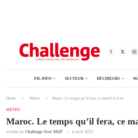
BANQUES
ASSURANCES
BOURSE
FINANCE
COMMERCE
FIL INFO
SECTEUR
DÉCIDEURS
M
TECH – NUMÉRIQUE
Home
Météo
Maroc. Le temps qu’il fera, ce mardi 4 avril
BANQUES
MÉTÉO
ASSURANCES
Maroc. Le temps qu’il fera, ce ma
BOURSE
written by
Challenge Avec MAP
4 avril 2023
FINANCE