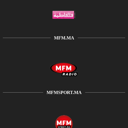
MFM.MA
MFMSPORT.MA