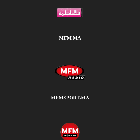
MFM.MA
MFMSPORT.MA