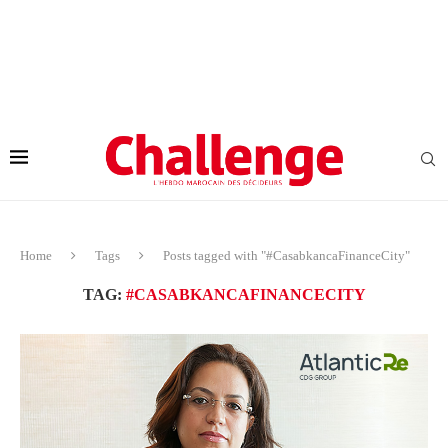
Home
Tags
Posts tagged with "#CasabkancaFinanceCity"
TAG:
#CASABKANCAFINANCECITY