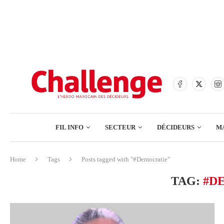
BANQUES
ASSURANCES
BOURSE
FINANCE
COMMERCE
FIL INFO
SECTEUR
DÉCIDEURS
M
TECH – NUMÉRIQUE
Home
Tags
Posts tagged with "#Democratie"
BANQUES
TAG:
#D
ASSURANCES
BOURSE
FINANCE