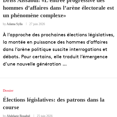
Driss Aïssaoui: «L’entrée progressive des
hommes d’affaires dans l’arène électorale est
EDUCATION
un phénomène complexe»
ENSEIGNEMENT
by
Adama Sylla
27 juin 2026
À l’approche des prochaines élections législatives,
la montée en puissance des hommes d’affaires
dans l’arène politique suscite interrogations et
débats. Pour certains, elle traduit l’émergence
d’une nouvelle génération …
Dossier
Élections législatives: des patrons dans la
course
by
Abdelaziz Bouabid
25 juin 2026