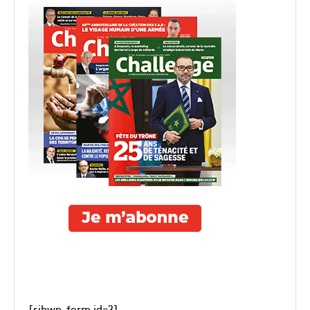
[sibwp_form id=2]