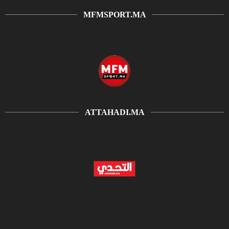
MFMSPORT.MA
ATTAHADI.MA