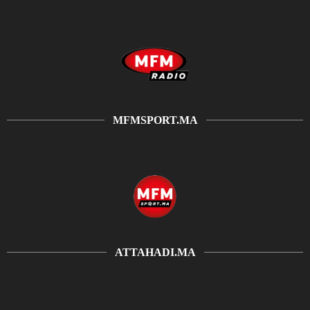
MFMSPORT.MA
ATTAHADI.MA