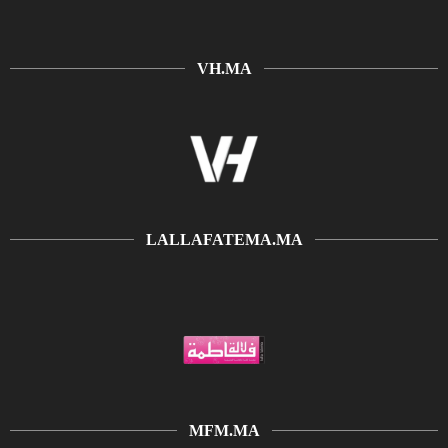
VH.MA
LALLAFATEMA.MA
MFM.MA