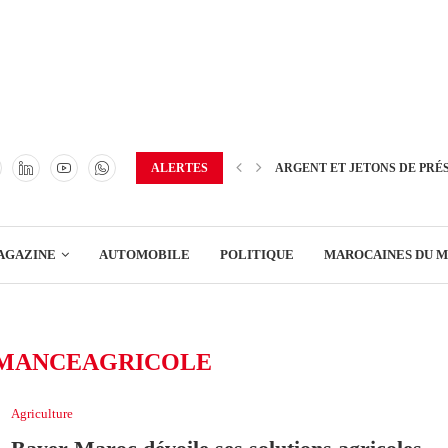
TRANSPORT
ENERGIE
IMMOBILIER
GREEN BUSINESS
EDUCATION
ALERTES
ARGENT ET JETONS DE PRÉ
ENSEIGNEMENT
AGAZINE
AUTOMOBILE
POLITIQUE
MAROCAINES DU 
DISTRIBUTION
TRANSPORT
MANCEAGRICOLE
ENERGIE
IMMOBILIER
Agriculture
GREEN BUSINESS