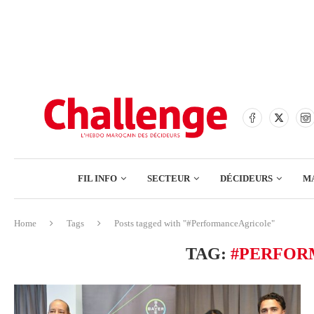
BANQUES
ASSURANCES
BOURSE
FINANCE
COMMERCE
FIL INFO
SECTEUR
DÉCIDEURS
M
TECH – NUMÉRIQUE
Home
Tags
Posts tagged with "#PerformanceAgricole"
BANQUES
TAG:
#PERFOR
ASSURANCES
BOURSE
FINANCE