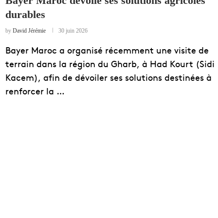
Bayer Maroc dévoile ses solutions agricoles
durables
EDUCATION
ENSEIGNEMENT
by
David Jérémie
30 juin 2026
Bayer Maroc a organisé récemment une visite de
terrain dans la région du Gharb, à Had Kourt (Sidi
Kacem), afin de dévoiler ses solutions destinées à
renforcer la …