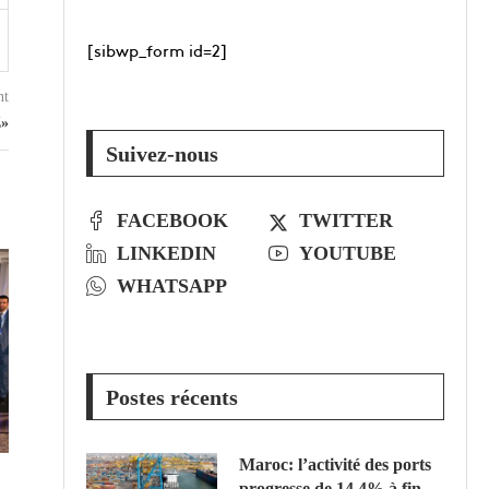
[sibwp_form id=2]
nt
Z»
Suivez-nous
FACEBOOK
TWITTER
LINKEDIN
YOUTUBE
WHATSAPP
Postes récents
Maroc: l’activité des ports
progresse de 14,4% à fin