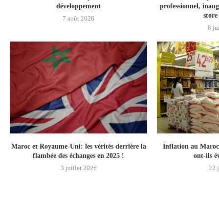
développement
professionnel, inau
stor
7 août 2026
8 ju
Maroc et Royaume-Uni: les vérités derrière la
Inflation au Maroc
flambée des échanges en 2025 !
ont-ils 
3 juillet 2026
22 