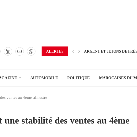
TRANSPORT
ENERGIE
IMMOBILIER
GREEN BUSINESS
EDUCATION
ALERTES
ARGENT ET JETONS DE PRÉ
ENSEIGNEMENT
AGAZINE
AUTOMOBILE
POLITIQUE
MAROCAINES DU 
DISTRIBUTION
 des ventes au 4ème trimestre
TRANSPORT
ENERGIE
t une stabilité des ventes au 4ème
IMMOBILIER
GREEN BUSINESS