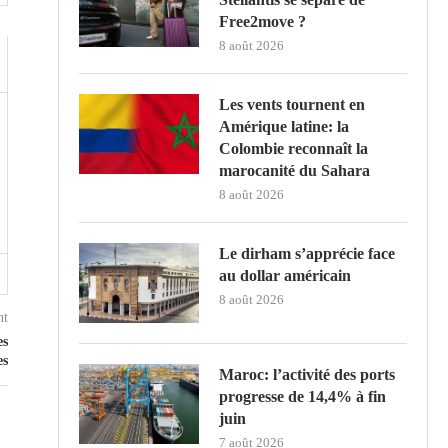
Free2move ?
8 août 2026
Les vents tournent en
Amérique latine: la
Colombie reconnaît la
marocanité du Sahara
8 août 2026
Le dirham s’apprécie face
au dollar américain
8 août 2026
nt
es
es
Maroc: l’activité des ports
progresse de 14,4% à fin
juin
7 août 2026