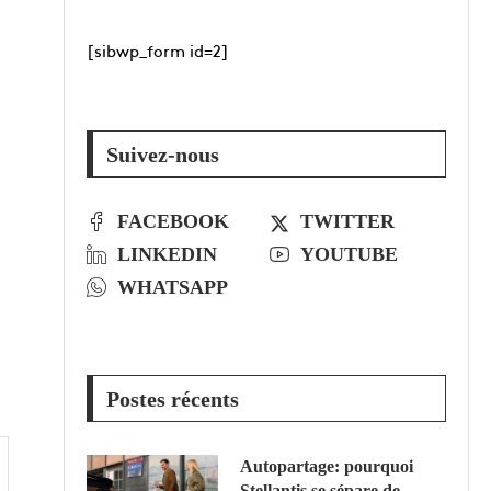
[sibwp_form id=2]
Suivez-nous
FACEBOOK
TWITTER
LINKEDIN
YOUTUBE
WHATSAPP
Postes récents
Autopartage: pourquoi
Stellantis se sépare de