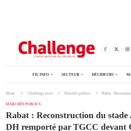
BANQUES
ASSURANCES
BOURSE
FINANCE
COMMERCE
FIL INFO
SECTEUR
DÉCIDEURS
M
TECH – NUMÉRIQUE
Home
Challenge news
Marchés publics
Rabat : Reconstru
BANQUES
MARCHÉS PUBLICS
ASSURANCES
Rabat : Reconstruction du stade 
BOURSE
DH remporté par TGCC devant C
FINANCE