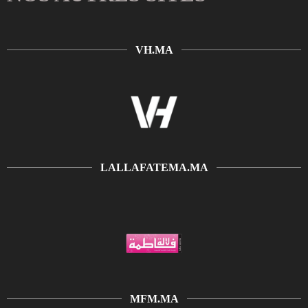
VH.MA
LALLAFATEMA.MA
MFM.MA