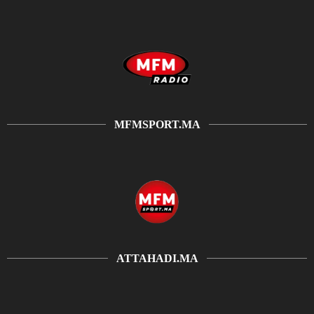
MFMSPORT.MA
ATTAHADI.MA