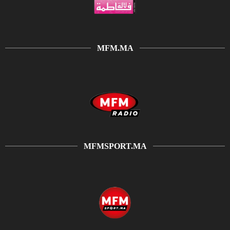
MFM.MA
MFMSPORT.MA