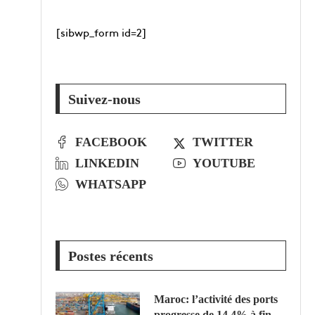
[sibwp_form id=2]
Suivez-nous
FACEBOOK
TWITTER
LINKEDIN
YOUTUBE
WHATSAPP
Postes récents
Maroc: l’activité des ports
progresse de 14,4% à fin