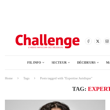
BANQUES
ASSURANCES
BOURSE
FINANCE
COMMERCE
FIL INFO
SECTEUR
DÉCIDEURS
M
TECH – NUMÉRIQUE
Home
Tags
Posts tagged with "Expertise Juridique"
BANQUES
TAG:
EXPERT
ASSURANCES
BOURSE
FINANCE