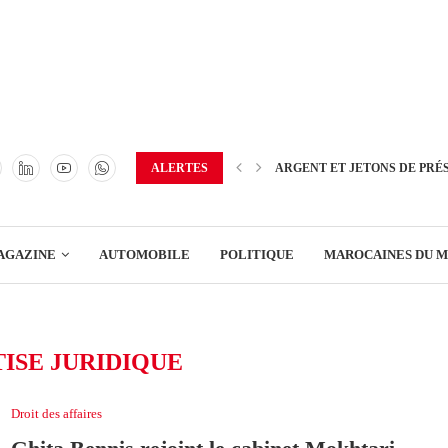
TRANSPORT
ENERGIE
IMMOBILIER
GREEN BUSINESS
EDUCATION
ALERTES
ARGENT ET JETONS DE PRÉ
ENSEIGNEMENT
AGAZINE
AUTOMOBILE
POLITIQUE
MAROCAINES DU 
DISTRIBUTION
TRANSPORT
ISE JURIDIQUE
ENERGIE
IMMOBILIER
Droit des affaires
GREEN BUSINESS