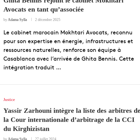
Ghita Bennis rejoint le cabinet Mokhtari
Avocats en tant qu’associée
EDUCATION
ENSEIGNEMENT
by
Adama Sylla
2 décembre 2025
Le cabinet marocain Mokhtari Avocats, reconnu
pour son expertise en énergie, infrastructures et
ressources naturelles, renforce son équipe à
Casablanca avec l’arrivée de Ghita Bennis. Cette
intégration traduit …
Justice
Yassir Zarhouni intègre la liste des arbitres d
la Cour internationale d’arbitrage de la CCI
du Kirghizistan
by
Adama Sylla
27 juillet 2024