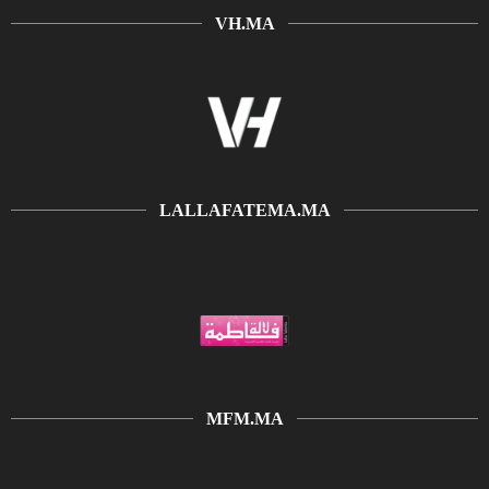
VH.MA
LALLAFATEMA.MA
MFM.MA