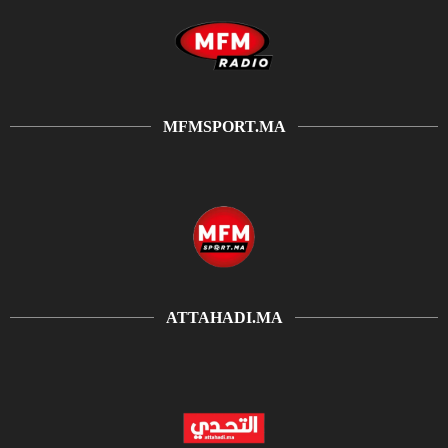
MFMSPORT.MA
ATTAHADI.MA