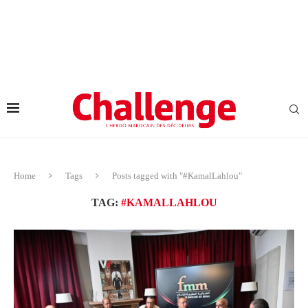
Home
Tags
Posts tagged with "#KamalLahlou"
TAG:
#KAMALLAHLOU