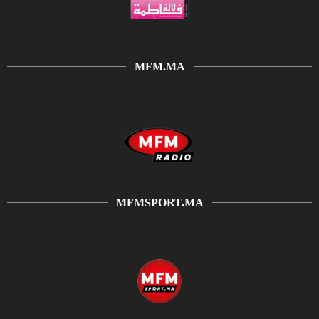
MFM.MA
MFMSPORT.MA