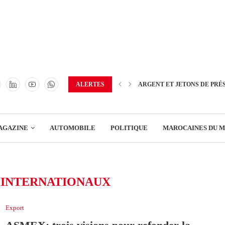
TRANSPORT
ENERGIE
IMMOBILIER
GREEN BUSINESS
EDUCATION
ALERTES
ARGENT ET JETONS DE PRÉ
ENSEIGNEMENT
AGAZINE
AUTOMOBILE
POLITIQUE
MAROCAINES DU 
DISTRIBUTION
TRANSPORT
INTERNATIONAUX
ENERGIE
IMMOBILIER
Export
GREEN BUSINESS