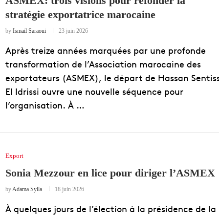
ASMEX: trois visions pour refonder la
stratégie exportatrice marocaine
EDUCATION
ENSEIGNEMENT
by
Ismail Saraoui
23 juin 2026
Après treize années marquées par une profonde
transformation de l’Association marocaine des
exportateurs (ASMEX), le départ de Hassan Sentiss
El Idrissi ouvre une nouvelle séquence pour
l’organisation. À …
Export
Sonia Mezzour en lice pour diriger l’ASMEX
by
Adama Sylla
18 juin 2026
À quelques jours de l’élection à la présidence de la