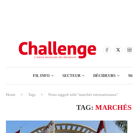
BANQUES
ASSURANCES
BOURSE
FINANCE
COMMERCE
FIL INFO
SECTEUR
DÉCIDEURS
M
TECH – NUMÉRIQUE
Home
Tags
Posts tagged with "marchés internationaux"
BANQUES
TAG:
MARCHÉS 
ASSURANCES
BOURSE
FINANCE