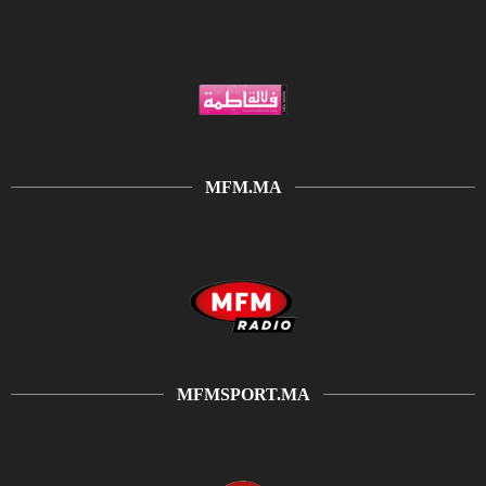
MFM.MA
MFMSPORT.MA