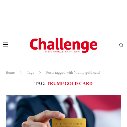
Home
Tags
Posts tagged with "trump gold card"
TAG:
TRUMP GOLD CARD