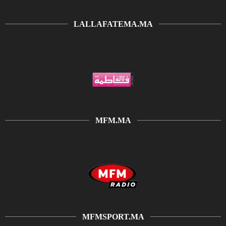
LALLAFATEMA.MA
MFM.MA
MFMSPORT.MA