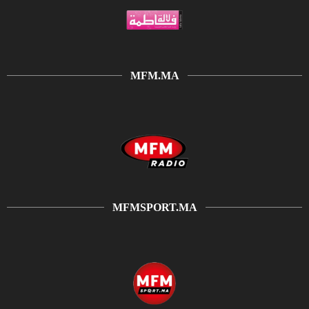
MFM.MA
MFMSPORT.MA