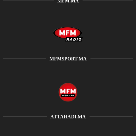
MFM.MA
MFMSPORT.MA
ATTAHADI.MA